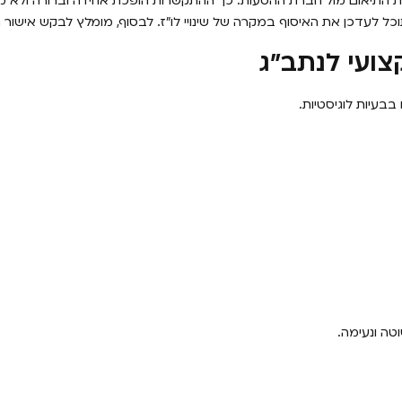
 התיאום מול חברת ההסעות. כך ההתקשרות הופכת אחידה וברורה ולא מת
ל לעדכן את האיסוף במקרה של שינויי לו״ז. לבסוף, מומלץ לבקש אישור 
צועי לנתב״ג
עיות לוגיסטיות.
טה ונעימה.